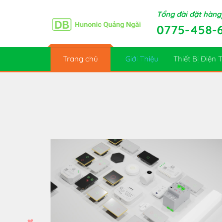
Skip
Tổng đài đặt hàng
to
0775-458-
content
Trang chủ
Giới Thiệu
Thiết Bị Điện