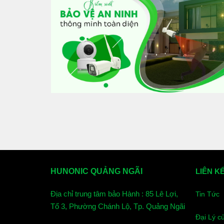
HUNONIC QUẢNG NGÃI
LIÊN K
Địa chỉ trung tâm bảo Hành : 85 Lê Lợi,
Tin Tức
Tổ 3, Phường Chánh Lộ, Tp. Quảng Ngãi
Đại Lý c