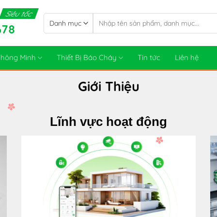
Siêu tốc
Tìm
678
kiếm:
 Thông Minh
Thiết Bị Báo Cháy
Tin tức
Liên hệ
Giới Thiệu
Lĩnh vực hoạt động