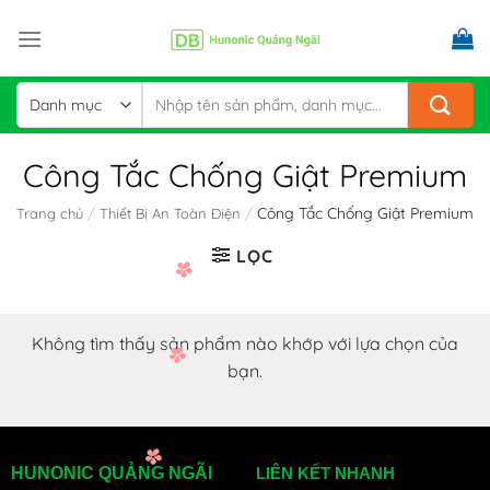
Skip
to
content
Tìm
kiếm:
Công Tắc Chống Giật Premium
/
/
Công Tắc Chống Giật Premium
Trang chủ
Thiết Bị An Toàn Điện
LỌC
Không tìm thấy sản phẩm nào khớp với lựa chọn của
bạn.
HUNONIC QUẢNG NGÃI
LIÊN KẾT NHANH