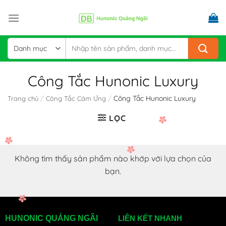
Skip
to
content
Tìm
kiếm:
Công Tắc Hunonic Luxury
/
/
Công Tắc Hunonic Luxury
Trang chủ
Công Tắc Cảm Ứng
LỌC
Không tìm thấy sản phẩm nào khớp với lựa chọn của
bạn.
HUNONIC QUẢNG NGÃI
LIÊN KẾT NHANH