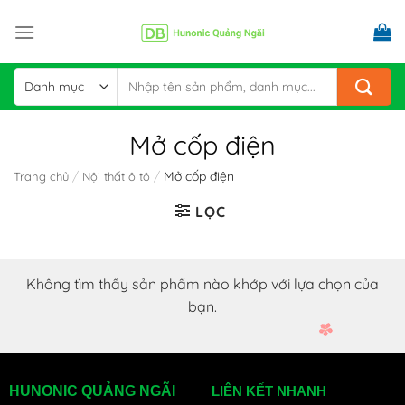
Skip
to
content
Tìm
kiếm:
Mở cốp điện
/
/
Mở cốp điện
Trang chủ
Nội thất ô tô
LỌC
Không tìm thấy sản phẩm nào khớp với lựa chọn của
bạn.
HUNONIC QUẢNG NGÃI
LIÊN KẾT NHANH