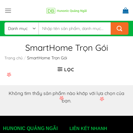
Skip
to
content
Tìm
kiếm:
SmartHome Trọn Gói
/
SmartHome Trọn Gói
Trang chủ
LỌC
Không tìm thấy sản phẩm nào khớp với lựa chọn của
bạn.
HUNONIC QUẢNG NGÃI
LIÊN KẾT NHANH