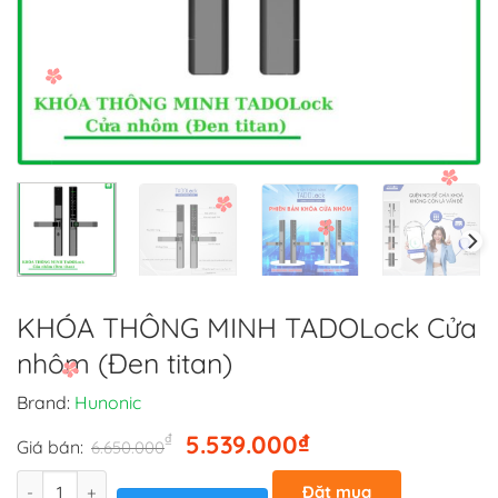
KHÓA THÔNG MINH TADOLock Cửa
nhôm (Đen titan)
Brand:
Hunonic
Giá
Giá
₫
₫
5.539.000
Giá bán:
6.650.000
gốc
hiện
Số lượng
là:
tại
Đặt mua