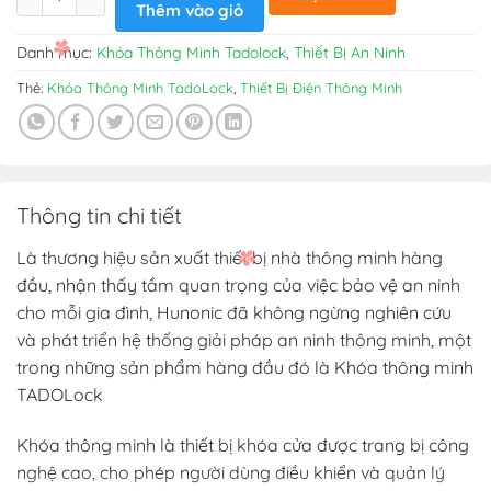
Thêm vào giỏ
6.650.000₫.
là:
ngay
5.539.000₫.
Danh mục:
Khóa Thông Minh Tadolock
,
Thiết Bị An Ninh
Thẻ:
Khóa Thông Minh TadoLock
,
Thiết Bị Điện Thông Minh
Thông tin chi tiết
Là thương hiệu sản xuất thiết bị nhà thông minh hàng
đầu, nhận thấy tầm quan trọng của việc bảo vệ an ninh
cho mỗi gia đình, Hunonic đã không ngừng nghiên cứu
và phát triển hệ thống giải pháp an ninh thông minh, một
trong những sản phẩm hàng đầu đó là Khóa thông minh
TADOLock
Khóa thông minh là thiết bị khóa cửa được trang bị công
nghệ cao, cho phép người dùng điều khiển và quản lý