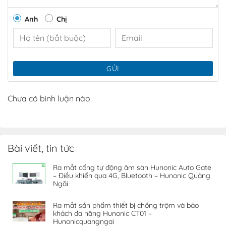
Anh
Chị
690.000đ
70.000đ
GỬI
Chưa có bình luận nào
Bài viết, tin tức
70.000đ
250.000đ
Ra mắt cổng tự động âm sàn Hunonic Auto Gate
– Điều khiển qua 4G, Bluetooth – Hunonic Quảng
Ngãi
Giới thiệu sản phẩm Khóa thông minh
Ra mắt sản phẩm thiết bị chống trộm và báo
TADOLock
khách đa năng Hunonic CT01 –
Hunonicquangngai
Nhận thấy các sản phẩm khóa thông minh trên thị