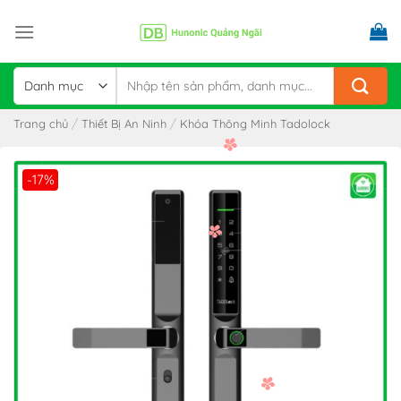
Skip
to
content
Tìm
kiếm:
/
/
Trang chủ
Thiết Bị An Ninh
Khóa Thông Minh Tadolock
-17%