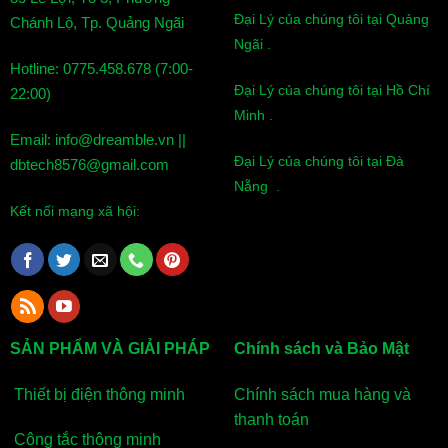
Chi tiết khóa thông minh cửa nhôm
Đại Lý của chúng tôi tại Quảng
Chánh Lộ, Tp. Quảng Ngãi
TADOLock
Ngãi .
Hotline: 0775.458.678 (7:00-
Đại Lý của chúng tôi tại Hồ Chí
22:00)
Minh .
Email: info@dreamble.vn ||
Đại Lý của chúng tôi tại Đà
dbtech8576@gmail.com
Nẵng .
Kết nối mạng xã hội:
SẢN PHẨM VÀ GIẢI PHÁP
Chính sách và Bảo Mật
Thiết bị điện thông minh
Chính sách mua hàng và
thanh toán
Công tắc thông minh