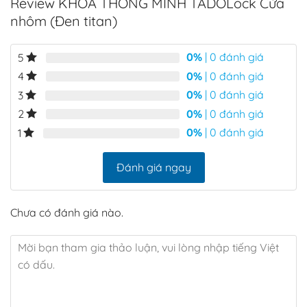
Review KHÓA THÔNG MINH TADOLock Cửa
310.000₫.
là:
470.000₫.
là:
90.000₫.
268.000₫.
385.00
nhôm (Đen titan)
0%
| 0 đánh giá
5
0%
| 0 đánh giá
4
0%
| 0 đánh giá
3
0%
| 0 đánh giá
2
0%
| 0 đánh giá
1
450.000đ
390.000đ
Đánh giá ngay
Chưa có đánh giá nào.