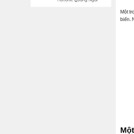
Một tr
biến. 
Một