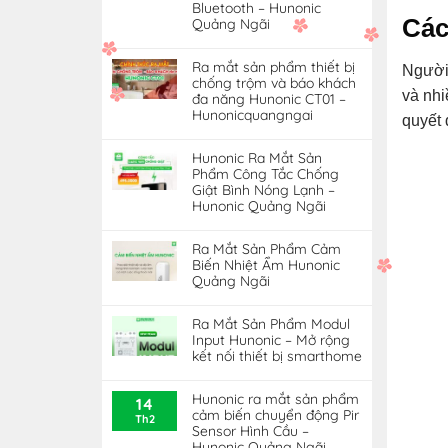
Bluetooth – Hunonic
Các
Quảng Ngãi
Ra mắt sản phẩm thiết bị
Người 
chống trộm và báo khách
và nhi
đa năng Hunonic CT01 –
Hunonicquangngai
quyết 
Hunonic Ra Mắt Sản
Phẩm Công Tắc Chống
Giật Bình Nóng Lạnh –
Hunonic Quảng Ngãi
Ra Mắt Sản Phẩm Cảm
Biến Nhiệt Ẩm Hunonic
Quảng Ngãi
Ra Mắt Sản Phẩm Modul
Input Hunonic – Mở rộng
kết nối thiết bị smarthome
Hunonic ra mắt sản phẩm
14
cảm biến chuyển động Pir
Th2
Sensor Hình Cầu –
Hunonic Quảng Ngãi