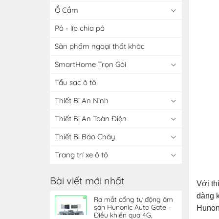
Ổ Cắm
Pô - líp chia pô
Sản phẩm ngoại thất khác
SmartHome Trọn Gói
Tẩu sạc ô tô
Thiết Bị An Ninh
Thiết Bị An Toàn Điện
Thiết Bị Báo Cháy
Trang trí xe ô tô
Bài viết mới nhất
Với th
dàng k
Ra mắt cổng tự động âm
sàn Hunonic Auto Gate –
Hunoni
Điều khiển qua 4G,