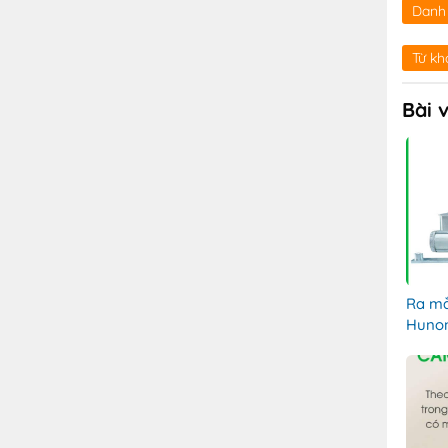
Danh
Từ kh
Bài 
Ra mắ
Hunon
4G, B