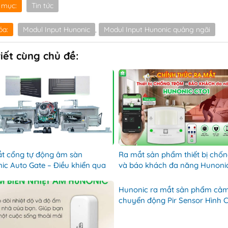
 mục:
Tin tức
óa:
Modul Input Hunonic
,
Modul Input Hunonic quảng ngãi
viết cùng chủ đề:
t cổng tự động âm sàn
Ra mắt sản phẩm thiết bị chố
ic Auto Gate – Điều khiển qua
và báo khách đa năng Hunoni
luetooth – Hunonic Quảng Ngãi
– Hunonicquangngai
Hunonic ra mắt sản phẩm cảm
chuyển động Pir Sensor Hình 
Hunonic Quảng Ngãi