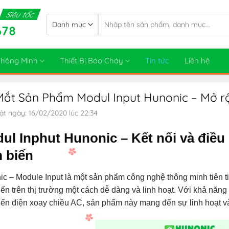
Siêu tốc
Tìm
678
kiếm:
 Thông Minh
Thiết Bị Báo Cháy
Tin tức
Liên hệ
ắt Sản Phẩm Modul Input Hunonic – Mở rộ
ật ngày: 16/02/2020 lúc 22:34
ul Inphut Hunonic – Kết nối và điều
 biến
c – Module Input là một sản phẩm công nghệ thông minh tiên tiế
ến trên thị trường một cách dễ dàng và linh hoạt. Với khả năng
ến điện xoay chiều AC, sản phẩm này mang đến sự linh hoạt và