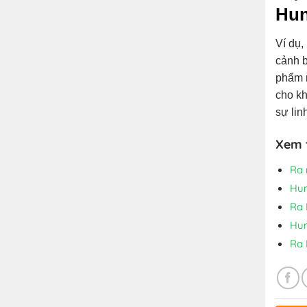
Hun
Ví dụ,
cảnh b
phẩm n
cho kh
sự lin
Xem 
Ra 
Hun
Ra 
Hun
Ra 