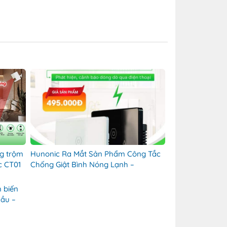
ng trộm
Hunonic Ra Mắt Sản Phẩm Công Tắc
c CT01
Chống Giật Bình Nóng Lạnh –
Hunonic Quảng Ngãi
 biến
Cầu –