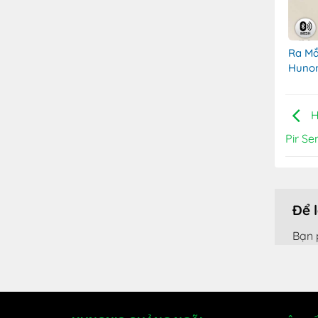
Ra Mắ
Hunon
H
Pir S
Để 
Bạn 