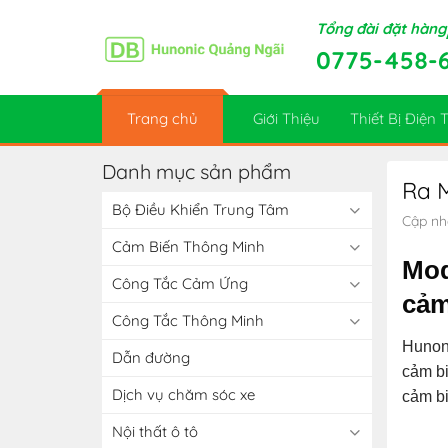
Skip
Tổng đài đặt hàng
to
0775-458-
content
Trang chủ
Giới Thiệu
Thiết Bị Điện
Danh mục sản phẩm
Ra M
Bộ Điều Khiển Trung Tâm
Cập nh
Cảm Biến Thông Minh
Mod
Công Tắc Cảm Ứng
cảm
Công Tắc Thông Minh
Hunoni
Dẫn đường
cảm bi
Dịch vụ chăm sóc xe
cảm bi
Nội thất ô tô