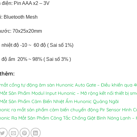
 điện: Pin AAA x2 – 3V
i: Bluetooth Mesh
thước: 70x25x20mm
 nhiệt độ -10 ~ 60 độ ( Sai số 1%)
o độ ẩm 20% ~ 98% ( Sai số 3% )
thêm:
mắt cổng tự động âm sàn Hunonic Auto Gate – Điều khiển qua 4
Mắt Sản Phẩm Modul Input Hunonic – Mở rộng kết nối thiết bị s
Mắt Sản Phẩm Cảm Biến Nhiệt Ẩm Hunonic Quảng Ngãi
onic ra mắt sản phẩm cảm biến chuyển động Pir Sensor Hình 
onic Ra Mắt Sản Phẩm Công Tắc Chống Giật Bình Nóng Lạnh –