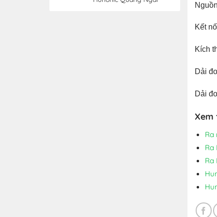
Nguồn
Kết nố
Kích 
Dải đo
Dải đ
Xem 
Ra 
Ra 
Ra 
Hun
Hun