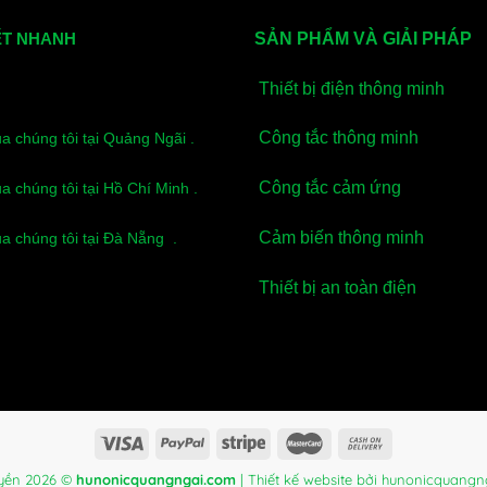
ẾT NHANH
SẢN PHẨM VÀ GIẢI PHÁP
Thiết bị điện thông minh
Công tắc thông minh
ủa chúng tôi tại Quảng Ngãi .
Công tắc cảm ứng
ủa chúng tôi tại Hồ Chí Minh .
Cảm biến thông minh
ủa chúng tôi tại Đà Nẵng .
Thiết bị an toàn điện
yền 2026 ©
hunonicquangngai.com
| Thiết kế website bởi
hunonicquangn