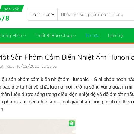
Siêu tốc
Tìm
678
kiếm:
 Thông Minh
Thiết Bị Báo Cháy
Tin tức
Liên hệ
Mắt Sản Phẩm Cảm Biến Nhiệt Ẩm Hunoni
ật ngày: 16/02/2020 lúc 22:35
hiệu sản phẩm cảm biến nhiệt ẩm Hunonic – Giải pháp hoàn hảo
 bao giờ tự hỏi về chất lượng môi trường sống xung quanh mì
thân luôn được sống trong điều kiện nhiệt độ và độ ẩm tốt nhấ
n phẩm cảm biến nhiệt ẩm – một giải pháp thông minh để theo 
n.