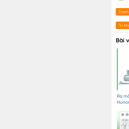
Danh
Từ kh
Bài 
Ra mắ
Hunon
4G, B