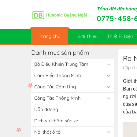
Skip
Tổng đài đặt hàng
to
0775-458-
content
Trang chủ
Giới Thiệu
Thiết Bị Điện
Danh mục sản phẩm
Ra 
Bộ Điều Khiển Trung Tâm
Cập nh
Cảm Biến Thông Minh
Giới t
Công Tắc Cảm Ứng
Bạn có
người 
Công Tắc Thông Minh
của sả
Dẫn đường
của bạ
Dịch vụ chăm sóc xe
Nội thất ô tô