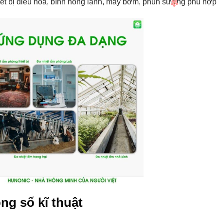
iết bị điều hòa, bình nóng lạnh, máy bơm, phun sương phù hợp v
ng số kĩ thuật