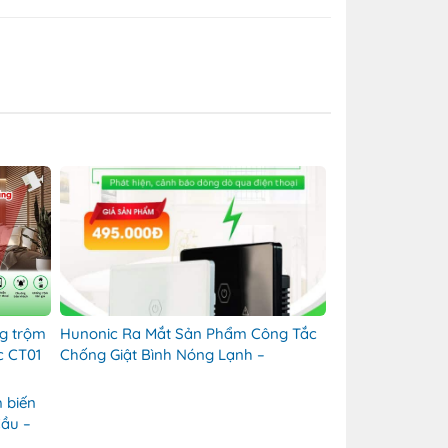
ng trộm
Hunonic Ra Mắt Sản Phẩm Công Tắc
c CT01
Chống Giật Bình Nóng Lạnh –
Hunonic Quảng Ngãi
 biến
Cầu –