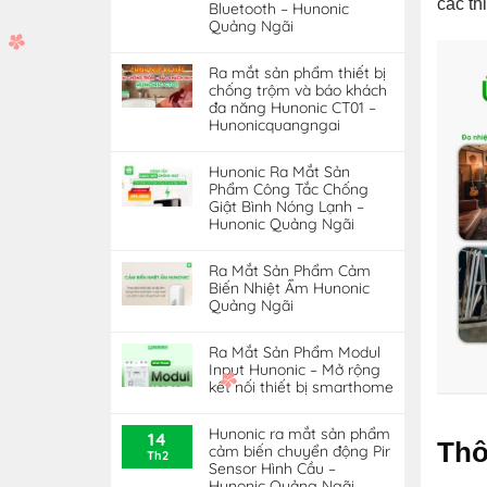
các th
Bluetooth – Hunonic
Quảng Ngãi
Ra mắt sản phẩm thiết bị
chống trộm và báo khách
đa năng Hunonic CT01 –
Hunonicquangngai
Hunonic Ra Mắt Sản
Phẩm Công Tắc Chống
Giật Bình Nóng Lạnh –
Hunonic Quảng Ngãi
Ra Mắt Sản Phẩm Cảm
Biến Nhiệt Ẩm Hunonic
Quảng Ngãi
Ra Mắt Sản Phẩm Modul
Input Hunonic – Mở rộng
kết nối thiết bị smarthome
Hunonic ra mắt sản phẩm
14
Thô
cảm biến chuyển động Pir
Th2
Sensor Hình Cầu –
Hunonic Quảng Ngãi