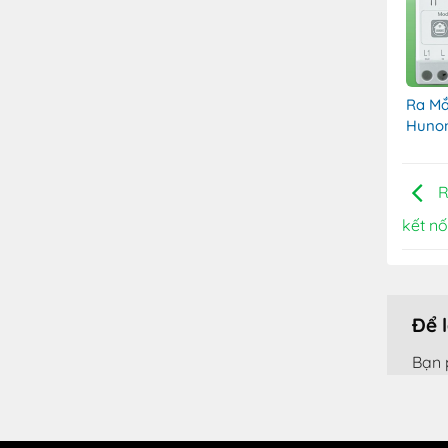
Ra Mắ
Hunoni
smar
R
kết nố
Để 
Bạn 