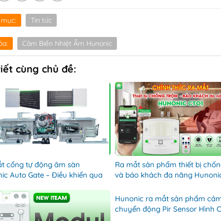
 mục:
Tin tức
óa:
Cảm Biến Nhiệt Ẩm Hunonic
viết cùng chủ đề:
t cổng tự động âm sàn
Ra mắt sản phẩm thiết bị chố
ic Auto Gate – Điều khiển qua
và báo khách đa năng Hunoni
luetooth – Hunonic Quảng Ngãi
– Hunonicquangngai
Hunonic ra mắt sản phẩm cảm
chuyển động Pir Sensor Hình 
Hunonic Quảng Ngãi