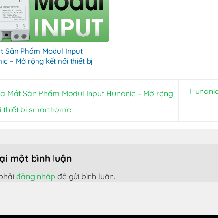
t Sản Phẩm Modul Input
c – Mở rộng kết nối thiết bị
thome
Hunonic
a Mắt Sản Phẩm Modul Input Hunonic – Mở rộng
i thiết bị smarthome
lại một bình luận
phải
đăng nhập
để gửi bình luận.