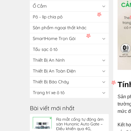
Ổ Cắm
Pô - líp chia pô
Sản phẩm ngoại thất khác
SmartHome Trọn Gói
Tẩu sạc ô tô
Thiết Bị An Ninh
Thiết Bị An Toàn Điện
Thiết Bị Báo Cháy
Tín
Trang trí xe ô tô
Sản ph
trường
Bài viết mới nhất
mức độ
Ra mắt cổng tự động âm
sàn Hunonic Auto Gate –
Kết hợ
Điều khiển qua 4G,