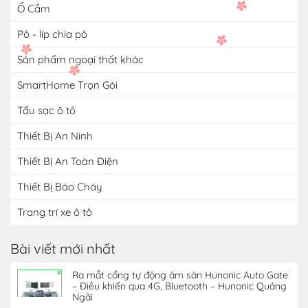
Ổ Cắm
Pô - líp chia pô
Sản phẩm ngoại thất khác
SmartHome Trọn Gói
Tẩu sạc ô tô
Thiết Bị An Ninh
Thiết Bị An Toàn Điện
Thiết Bị Báo Cháy
Trang trí xe ô tô
Bài viết mới nhất
Ra mắt cổng tự động âm sàn Hunonic Auto Gate
– Điều khiển qua 4G, Bluetooth – Hunonic Quảng
Ngãi