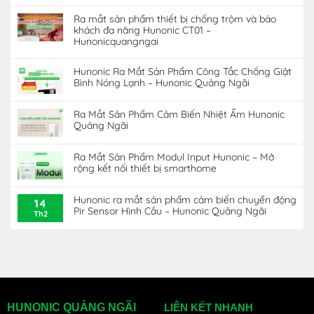
Ra mắt sản phẩm thiết bị chống trộm và báo
khách đa năng Hunonic CT01 –
Hunonicquangngai
Hunonic Ra Mắt Sản Phẩm Công Tắc Chống Giật
Bình Nóng Lạnh – Hunonic Quảng Ngãi
Ra Mắt Sản Phẩm Cảm Biến Nhiệt Ẩm Hunonic
Quảng Ngãi
Ra Mắt Sản Phẩm Modul Input Hunonic – Mở
rộng kết nối thiết bị smarthome
Hunonic ra mắt sản phẩm cảm biến chuyển động
14
Pir Sensor Hình Cầu – Hunonic Quảng Ngãi
Th2
HUNONIC QUẢNG NGÃI
LIÊN KẾT NHANH