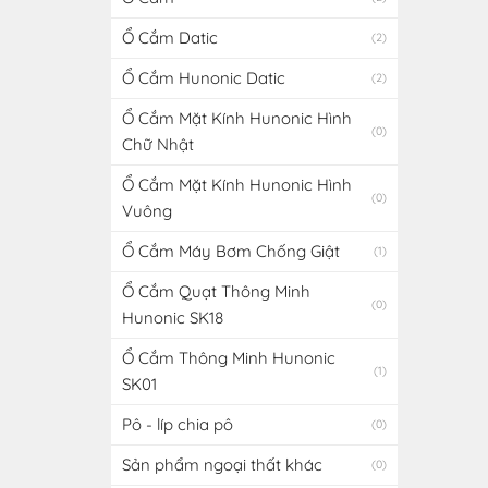
Ổ Cắm Datic
(2)
Ổ Cắm Hunonic Datic
(2)
Ổ Cắm Mặt Kính Hunonic Hình
(0)
Chữ Nhật
Ổ Cắm Mặt Kính Hunonic Hình
(0)
Vuông
Ổ Cắm Máy Bơm Chống Giật
(1)
Ổ Cắm Quạt Thông Minh
(0)
Hunonic SK18
Ổ Cắm Thông Minh Hunonic
(1)
SK01
Pô - líp chia pô
(0)
Sản phẩm ngoại thất khác
(0)