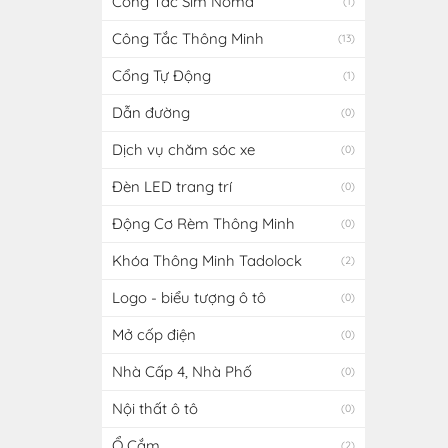
Công Tắc Sim Noma
(1)
Công Tắc Thông Minh
(13)
Cổng Tự Động
(1)
Dẫn đường
(0)
Dịch vụ chăm sóc xe
(0)
Đèn LED trang trí
(0)
Động Cơ Rèm Thông Minh
(0)
Khóa Thông Minh Tadolock
(2)
Logo - biểu tượng ô tô
(0)
Mở cốp điện
(0)
Nhà Cấp 4, Nhà Phố
(0)
Nội thất ô tô
(0)
Ổ Cắm
(2)