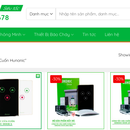
Siêu tốc
Tìm
678
kiếm:
 Thông Minh
Thiết Bị Báo Cháy
Tin tức
Liên hệ
Showin
Cuốn Hunonic”
-30%
-30%