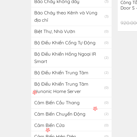
Báo Cháy không dây
(3)
Công Tắ
Door S 
Báo Cháy theo Kênh và Vùng
(3)
địa chỉ
920.00
Biệt Thự, Nhà Vườn
(0)
Bộ Điều Khiển Cổng Tự Động
(0)
Bộ Điều Khiển Hồng Ngoại IR
(2)
Smart
Bộ Điều Khiển Trung Tâm
(2)
Bộ Điều Khiển Trung Tâm
(0)
Hunonic Home Server
Cảm Biến Cầu Thang
(0)
Cảm Biến Chuyển Động
(2)
Cảm Biến Cửa
(0)
Cảm Biến Hiện Diện
(0)