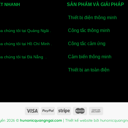
ẾT NHANH
SẢN PHẨM VÀ GIẢI PHÁP
Thiết bị điện thông minh
Công tắc thông minh
ủa chúng tôi tại Quảng Ngãi .
Công tắc cảm ứng
ủa chúng tôi tại Hồ Chí Minh .
Cảm biến thông minh
ủa chúng tôi tại Đà Nẵng .
Thiết bị an toàn điện
yền 2026 ©
hunonicquangngai.com
| Thiết kế website bởi
hunonicquangn