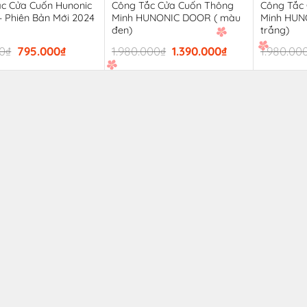
c Cửa Cuốn Hunonic
Công Tắc Cửa Cuốn Thông
Công Tắc
– Phiên Bản Mới 2024
Minh HUNONIC DOOR ( màu
Minh HUN
đen)
trắng)
Giá
Giá
Giá
Giá
0
₫
795.000
₫
1.980.000
₫
1.390.000
₫
1.980.00
gốc
hiện
gốc
hiện
là:
tại
là:
tại
920.000₫.
là:
1.980.000₫.
là:
795.000₫.
1.390.000₫.