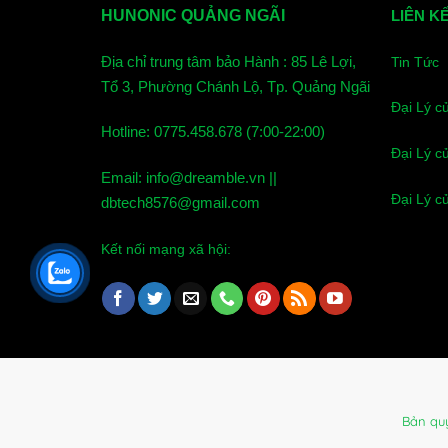
HUNONIC QUẢNG NGÃI
LIÊN K
Địa chỉ trung tâm bảo Hành : 85 Lê Lợi,
Tin Tức
Tổ 3, Phường Chánh Lộ, Tp. Quảng Ngãi
Đại Lý c
Hotline: 0775.458.678 (7:00-22:00)
Đại Lý c
Email: info@dreamble.vn ||
Đại Lý c
dbtech8576@gmail.com
Kết nối mạng xã hội:
Bản qu