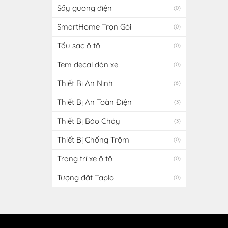
Sấy gương điện
(0)
SmartHome Trọn Gói
(0)
Tẩu sạc ô tô
(0)
Tem decal dán xe
(0)
Thiết Bị An Ninh
(6)
Thiết Bị An Toàn Điện
(3)
Thiết Bị Báo Cháy
(3)
Thiết Bị Chống Trộm
(0)
Trang trí xe ô tô
(0)
Tượng đặt Taplo
(0)