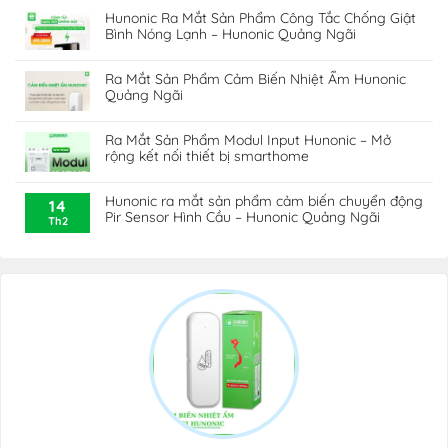
Hunonic Ra Mắt Sản Phẩm Công Tắc Chống Giật
Bình Nóng Lạnh – Hunonic Quảng Ngãi
Ra Mắt Sản Phẩm Cảm Biến Nhiệt Ẩm Hunonic
Quảng Ngãi
Ra Mắt Sản Phẩm Modul Input Hunonic – Mở
rộng kết nối thiết bị smarthome
Trường hợp nhiệt độ bị vượt quá ngưỡng thiết lập, điều
Hunonic ra mắt sản phẩm cảm biến chuyển động
hoà và quạt sẽ được điều chỉnh phù hợp để môi trường
14
Pir Sensor Hình Cầu – Hunonic Quảng Ngãi
Th2
không khí trở nên lý tưởng, giúp đảm bảo an toàn cho
sức khoẻ gia đình bạn.
Ngoài ra,trong các hệ thống quản lý năng lượng, cảm
biến nhiệt độ độ ẩm giúp kiểm soát và tối ưu hóa hệ
thống làm mát và sưởi, giúp giảm tiêu thụ năng lượng.
Trong quá trình chế biến và sản xuất, cảm biến nhiệt độ
độ ẩm giúp kiểm soát điều kiện môi trường để đảm bảo
chất lượng và an toàn của sản phẩm.