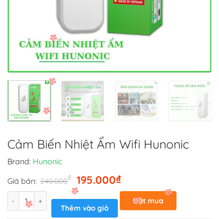
Cảm Biến Nhiệt Ẩm Wifi Hunonic
Brand:
Hunonic
Giá
Giá
₫
₫
195.000
Giá bán:
240.000
gốc
hiện
Số lượng
là:
tại
Đặt mua
Thêm vào giỏ
240.000₫.
là:
ngay