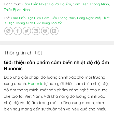
195.000₫.
Danh mục:
Cảm Biến Nhiệt Độ Và Độ Ẩm
,
Cảm Biến Thông Minh
,
Thiết Bị An Ninh
Thẻ:
Cảm Biến Hiện Diện
,
Cảm Biến Thông Minh
,
Công Nghệ Wifi
,
Thiết
Bị Điện Thông Minh Giao hàng hỏa tốc
Thông tin chi tiết
Giới thiệu sản phẩm cảm biến nhiệt độ độ ẩm
Hunonic
Đáp ứng giải pháp đo lường chính xác cho môi trường
xung quanh.
Hunonic
tự hào giới thiệu cảm biến nhiệt độ,
độ ẩm thông minh, một sản phẩm công nghệ cao được
chế tạo tại Việt Nam. Với khả năng đo lường chính xác
nhiệt độ và độ ẩm trong môi trường xung quanh, cảm
biến này mang đến sự thuận tiện và hiệu quả cho nhiều