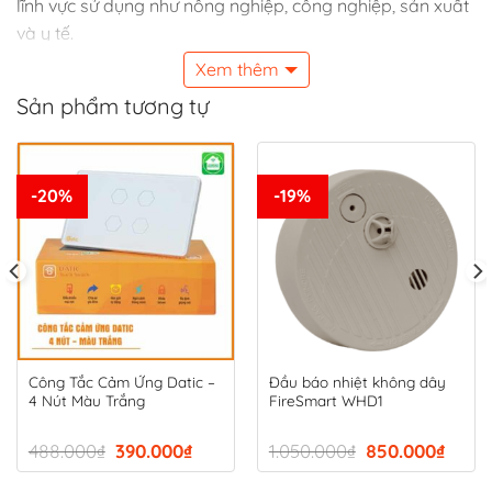
lĩnh vực sử dụng như nông nghiệp, công nghiệp, sản xuất
và y tế.
Xem thêm
Sản phẩm tương tự
-20%
-19%
Công Tắc Cảm Ứng Datic –
Đầu báo nhiệt không dây
4 Nút Màu Trắng
FireSmart WHD1
Giá
Giá
Giá
Giá
488.000
₫
390.000
₫
1.050.000
₫
850.000
₫
gốc
hiện
gốc
hiện
là:
tại
là:
tại