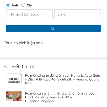
này rất đa dạng và có thể được tìm thấy trong nhiều lĩnh
Anh
Chị
vực khác nhau. Cảm biến nhiệt độ độ ẩm thường được sử
dụng trong hệ thống nhà thông minh để giữ cho môi
trường trong nhà ổn định và thoải mái. Nó giúp kiểm
soát hệ thống điều hòa nhiệt độ và quạt, đảm bảo rằng
GỬI
nhiệt độ và độ ẩm đều trong khoảng lý tưởng.
Chưa có bình luận nào
Bài viết, tin tức
Ra mắt cổng tự động âm sàn Hunonic Auto Gate
– Điều khiển qua 4G, Bluetooth – Hunonic Quảng
Ngãi
Ra mắt sản phẩm thiết bị chống trộm và báo
khách đa năng Hunonic CT01 –
Hunonicquangngai