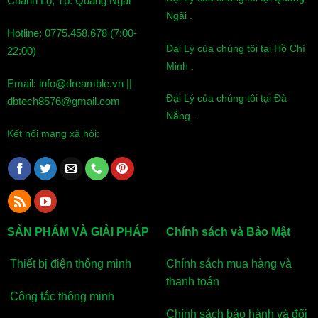
Chánh Lộ, Tp. Quảng Ngãi
Ngãi .
Hotline: 0775.458.678 (7:00-
– Nguồn điện: Pin AAA x2 – 3V
Đại Lý của chúng tôi tại Hồ Chí
22:00)
– Kết nối: Wifi 2.4Hz
Minh .
– Kích thước: 70x25x20mm
Email: info@dreamble.vn ||
– Dải đo nhiệt độ -10 ~ 60 độ ( Sai số 1%)
Đại Lý của chúng tôi tại Đà
dbtech8576@gmail.com
– Dải đo độ ẩm 20% ~ 98% ( Sai số 3% )
Nẵng .
Kết nối mạng xã hội:
SẢN PHẨM VÀ GIẢI PHÁP
Chính sách và Bảo Mật
Thiết bị điện thông minh
Chính sách mua hàng và
thanh toán
Công tắc thông minh
Chính sách bảo hành và đổi