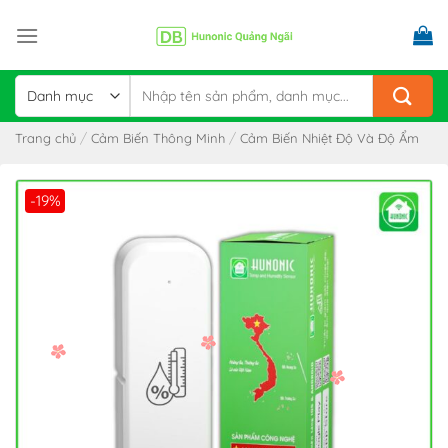
Skip
to
content
Tìm
kiếm:
/
/
Trang chủ
Cảm Biến Thông Minh
Cảm Biến Nhiệt Độ Và Độ Ẩm
-19%