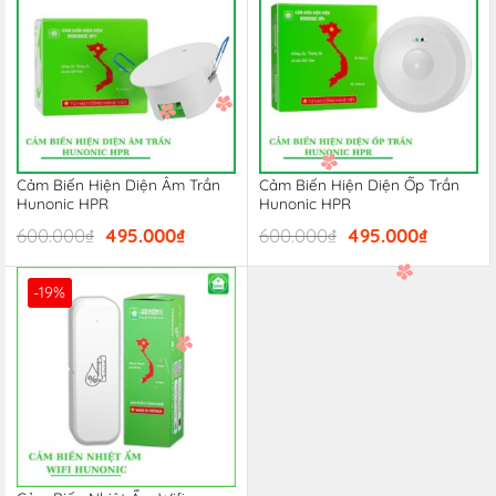
Cảm Biến Hiện Diện Âm Trần
Cảm Biến Hiện Diện Ốp Trần
Hunonic HPR
Hunonic HPR
Giá
Giá
Giá
Giá
600.000
₫
495.000
₫
600.000
₫
495.000
₫
gốc
hiện
gốc
hiện
là:
tại
là:
tại
600.000₫.
là:
600.000₫.
là:
-19%
495.000₫.
495.000