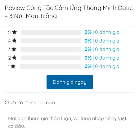
i
là:
tại
là:
tại
chữ nhật nên nhà cũ hay nhà mới đều có thể sử dụng đc.
Review Công Tắc Cảm Ứng Thông Minh Datic
412.000₫.
là:
450.000₫.
là:
539.000₫.
330.000₫.
375.00
Lắp đặt cực kỳ dễ dàng, chỉ mất 2-3 phút cho 1 công
– 3 Nút Màu Trắng
tắc.
0%
| 0 đánh giá
5
0%
| 0 đánh giá
4
0%
| 0 đánh giá
3
0%
| 0 đánh giá
2
0%
| 0 đánh giá
1
Đánh giá ngay
Chưa có đánh giá nào.