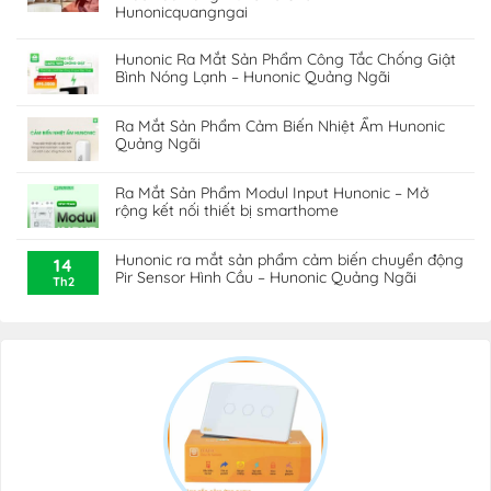
Hunonicquangngai
Hunonic Ra Mắt Sản Phẩm Công Tắc Chống Giật
Bình Nóng Lạnh – Hunonic Quảng Ngãi
Ra Mắt Sản Phẩm Cảm Biến Nhiệt Ẩm Hunonic
Quảng Ngãi
Ra Mắt Sản Phẩm Modul Input Hunonic – Mở
rộng kết nối thiết bị smarthome
Hunonic ra mắt sản phẩm cảm biến chuyển động
14
Pir Sensor Hình Cầu – Hunonic Quảng Ngãi
Th2