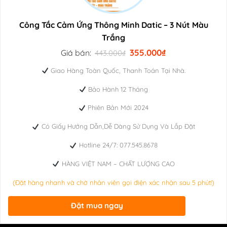
Công Tắc Cảm Ứng Thông Minh Datic – 3 Nút Màu
Trắng
Giá
Giá
355.000
₫
Giá bán:
443.000
₫
Khuyến Mãi Cực Sốc
gốc
hiện
(Giá khuyến mãi chỉ bán cho ai mua hôm nay)
là:
tại
Giao Hàng Toàn Quốc, Thanh Toán Tại Nhà.
443.000₫.
là:
355.000₫.
Bảo Hành 12 Tháng
Phiên Bản Mới 2024
Có Giấy Hướng Dẫn,Dễ Dàng Sử Dụng Và Lắp Đặt
Hotline 24/7: 077.545.8678
HÀNG VIỆT NAM – CHẤT LƯỢNG CAO
(Đặt hàng nhanh và chờ nhân viên gọi điện xác nhận sau 5 phút!)
Đặt mua ngay