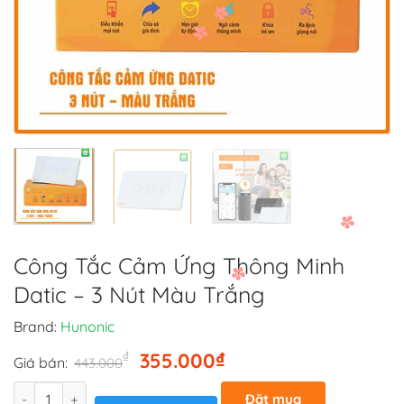
Công Tắc Cảm Ứng Thông Minh
Datic – 3 Nút Màu Trắng
Brand:
Hunonic
Giá
Giá
₫
₫
355.000
Giá bán:
443.000
gốc
hiện
Số lượng
là:
tại
Đặt mua