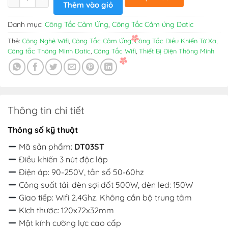
Thêm vào giỏ
443.000₫.
là:
ngay
355.000₫.
Danh mục:
Công Tắc Cảm Ứng
,
Công Tắc Cảm ứng Datic
Thẻ:
Công Nghệ Wifi
,
Công Tắc Cảm Ứng
,
Công Tắc Điều Khiển Từ Xa
,
Công tắc Thông Minh Datic
,
Công Tắc Wifi
,
Thiết Bị Điện Thông Minh
Thông tin chi tiết
Thông số kỹ thuật
Mã sản phẩm:
DT03ST
Điều khiển 3 nút độc lập
Điện áp: 90-250V, tần số 50-60hz
Công suất tải: đèn sợi đốt 500W, đèn led: 150W
Giao tiếp: Wifi 2.4Ghz. Không cần bộ trung tâm
Kích thước: 120x72x32mm
Mặt kính cường lực cao cấp