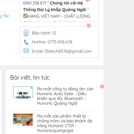
0961.338.871 ”
Chúng tôi với Hệ
Thống Đại Lý khắp Quảng Ngãi
”
HÀNG VIỆT NAM – CHẤT LƯỢNG
g Tắc
CAO – Hunonic Quảng Ngãi
Bảo hành: 12
Hotline: 0775.458.678
Email: Dbtech8576@gmail.com
Bài viết, tin tức
Ra mắt cổng tự động âm sàn
Hunonic Auto Gate – Điều
khiển qua 4G, Bluetooth –
Hunonic Quảng Ngãi
Ra mắt sản phẩm thiết bị
chống trộm và báo khách đa
năng Hunonic CT01 –
Hunonicquangngai