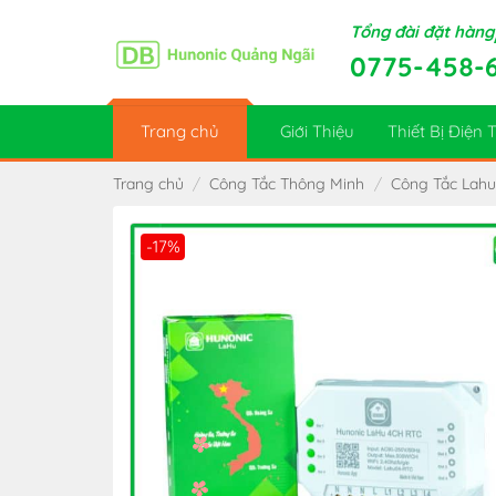
Skip
Tổng đài đặt hàng
to
0775-458-
content
Trang chủ
Giới Thiệu
Thiết Bị Điện
Trang chủ
/
Công Tắc Thông Minh
/
Công Tắc Lahu
-17%