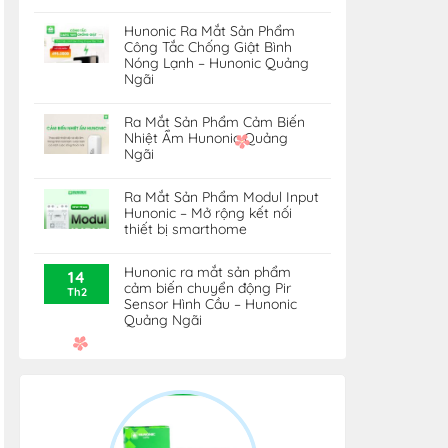
Hunonic Ra Mắt Sản Phẩm
Công Tắc Chống Giật Bình
Nóng Lạnh – Hunonic Quảng
Ngãi
Ra Mắt Sản Phẩm Cảm Biến
Nhiệt Ẩm Hunonic Quảng
Ngãi
Ra Mắt Sản Phẩm Modul Input
Hunonic – Mở rộng kết nối
thiết bị smarthome
Hunonic ra mắt sản phẩm
14
cảm biến chuyển động Pir
Th2
Sensor Hình Cầu – Hunonic
Quảng Ngãi