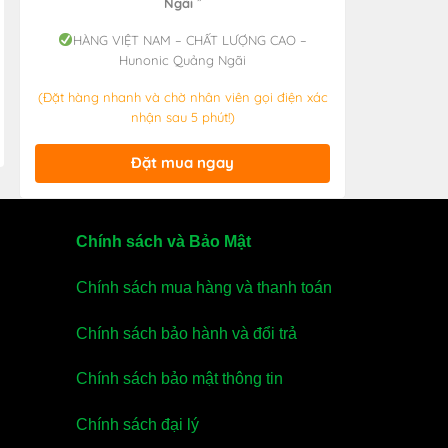
Ngãi
”
HÀNG VIỆT NAM – CHẤT LƯỢNG CAO –
Hunonic Quảng Ngãi
(Đặt hàng nhanh và chờ nhân viên gọi điện xác
nhận sau 5 phút!)
Đặt mua ngay
Chính sách và Bảo Mật
Chính sách mua hàng và thanh toán
Chính sách bảo hành và đổi trả
Chính sách bảo mật thông tin
Chính sách đại lý