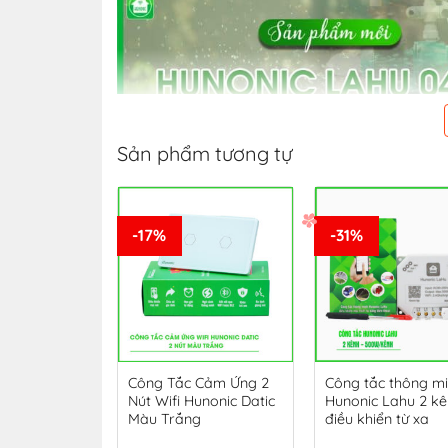
Sản phẩm tương tự
-17%
-31%
 Cảm Ứng 4
Công Tắc Cảm Ứng 2
Công tắc thông m
unonic Datic
Nút Wifi Hunonic Datic
Hunonic Lahu 2 k
Màu Trắng
điều khiển từ xa