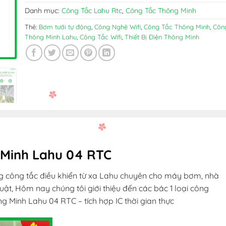
Danh mục:
Công Tắc Lahu Rtc
,
Công Tắc Thông Minh
Thẻ:
Bơm tưới tự động
,
Công Nghệ Wifi
,
Công Tắc Thông Minh
,
Côn
Thông Minh Lahu
,
Công Tắc Wifi
,
Thiết Bị Điện Thông Minh
 Minh Lahu 04 RTC
ng công tắc điều khiển từ xa Lahu chuyên cho máy bơm, nhà
huật, Hôm nay chúng tôi giới thiệu đến các bác 1 loại công
g Minh Lahu 04 RTC – tích hợp IC thời gian thực