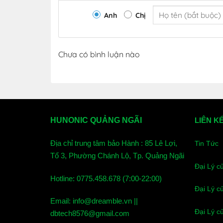
Vật liệu: Nhựa abs chống cháy
Anh
Chị
Wifi: 2.4 Ghz/b/g/n
Kích thước: 12 x 8 x 3,5 cm
Chưa có bình luận nào
Công suất tải: đèn sợi đốt 500W, đèn led:
Công tắc thông minh Hunonic Lahu phù hợp để
bơm tù xa qua điện thoại. Hay dùng để lắp ch
được rất nhiều việc, tùy mục đích sử dụng của
HUNONIC QUẢNG NGÃI
LIÊN K
Địa chỉ trung tâm bảo Hành : 85 Lê Lợi,
Tin Tức
Tổ 3, Phường Chánh Lộ, Tp. Quảng Ngãi
Đại Lý c
Hotline: 0775.458.678 (7:00-22:00)
Đại Lý c
Email: info@dreamble.vn ||
Đại Lý c
dbtech8576@gmail.com