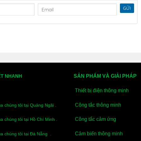
GỬI
 150W
 lắp điều khiển tưới giàn lan, phun sương, điều khiển máy
o các tủ điện , hộp điện kỹ thuât. Nói chung là sẽ ứng dụng
 mọi người.
ẾT NHANH
SẢN PHẨM VÀ GIẢI PHÁP
Thiết bị điện thông minh
Công tắc thông minh
ủa chúng tôi tại Quảng Ngãi .
Công tắc cảm ứng
ủa chúng tôi tại Hồ Chí Minh .
Cảm biến thông minh
ủa chúng tôi tại Đà Nẵng .