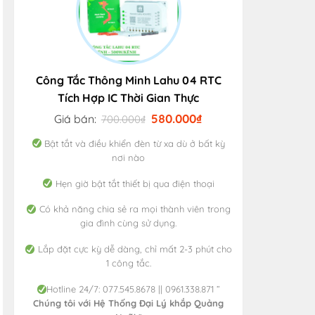
n
.000₫.
Công Tắc Thông Minh Lahu 04 RTC
Tích Hợp IC Thời Gian Thực
Giá
Giá
580.000
₫
Giá bán:
700.000
₫
gốc
hiện
là:
tại
Bật tắt và điều khiển đèn từ xa dù ở bất kỳ
700.000₫.
là:
nơi nào
580.000₫.
Hẹn giờ bật tắt thiết bị qua điện thoại
Có khả năng chia sẻ ra mọi thành viên trong
gia đình cùng sử dụng.
Lắp đặt cực kỳ dễ dàng, chỉ mất 2-3 phút cho
1 công tắc.
Hotline 24/7: 077.545.8678 || 0961.338.871 ”
Chúng tôi với Hệ Thống Đại Lý khắp Quảng